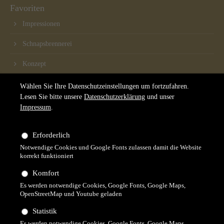
Favoriten
Impressionen
Schnapsbrennerei
Konzept
Partner
Wählen Sie Ihre Datenschutzeinstellungen um fortzufahren.
Lesen Sie bitte unsere
Datenschutzerklärung
und unser
Impressum
.
Kontakt
Gasthaus Rebstock
Erforderlich
Notwendige Cookies und Google Fonts zulassen damit die Website
Marktplatz 10
korrekt funktioniert
79733 Görwihl
Komfort
Email:
info@rebstock-events.de
Es werden notwendige Cookies, Google Fonts, Google Maps,
Tel.: +49 (0)7754/8214216
OpenStreetMap und Youtube geladen
Statistik
Es werden notwendige Cookies, Google Fonts, Google Maps,